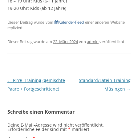
18 – 19 Uhr: Kids (6-11 Jahre)
19-20 Uhr: Kids (ab 12 Jahre)
Dieser Beitrag wurde vom
Kalender-Feed
einer anderen Website
repliziert.
Dieser Beitrag wurde am
22. März 2024
von
admin
veröffentlicht.
Beitragsnavigation
←
R’n’R-Training (gemischte
Standard/Latein Training
Paare + Fortgeschrittene)
Müsingen
→
Schreibe einen Kommentar
Deine E-Mail-Adresse wird nicht veröffentlicht.
Erforderliche Felder sind mit
*
markiert