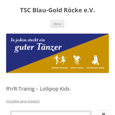
Zum
Inhalt
TSC Blau-Gold Röcke e.V.
springen
Menü
R’n’R-Trainig – Lollipop Kids
Schreibe eine Antwort