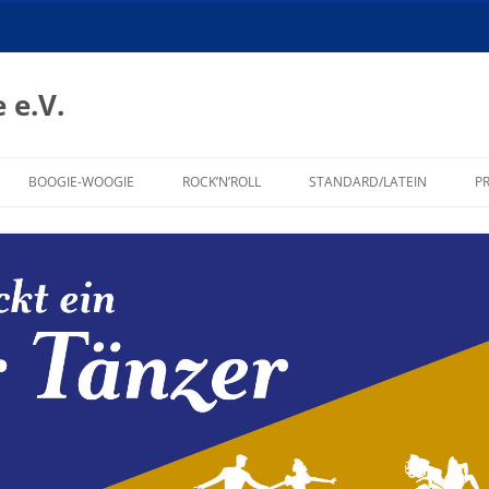
 e.V.
BOOGIE-WOOGIE
ROCK’N’ROLL
STANDARD/LATEIN
P
BOOGIE-WOOGIE
TRAINING ROCK’N’ROLL
TRAINING STANDARD/LATEIN
TRAININGSZEITEN
SHOWPROGRAMM