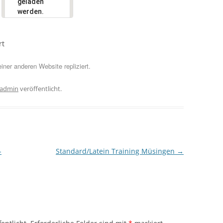
geladen
werden.
Bist du
Ok
Inhaber
rt
dieser
Website?
iner anderen Website repliziert.
admin
veröffentlicht.
-
Standard/Latein Training Müsingen
→