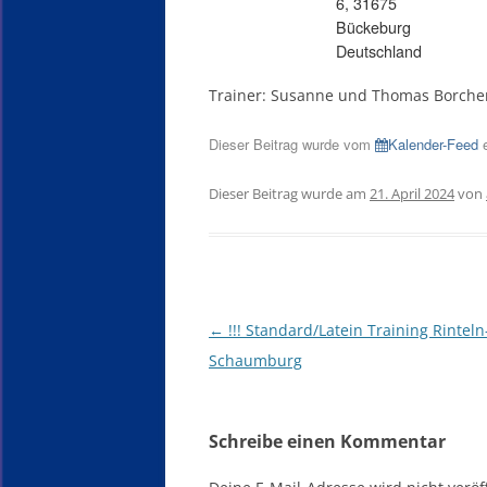
6, 31675
Bückeburg
Deutschland
Trainer: Susanne und Thomas Borche
Dieser Beitrag wurde vom
Kalender-Feed
e
Dieser Beitrag wurde am
21. April 2024
von
Beitragsnavigation
←
!!! Standard/Latein Training Rinteln
Schaumburg
Schreibe einen Kommentar