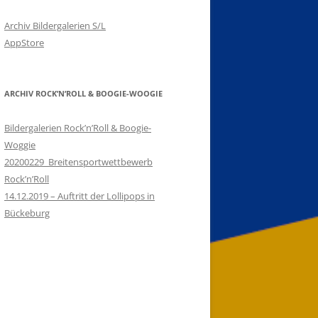
Archiv Bildergalerien S/L
AppStore
ARCHIV ROCK’N’ROLL & BOOGIE-WOOGIE
Bildergalerien Rock’n’Roll & Boogie-
Woggie
20200229_Breitensportwettbewerb
Rock’n’Roll
14.12.2019 – Auftritt der Lollipops in
Bückeburg