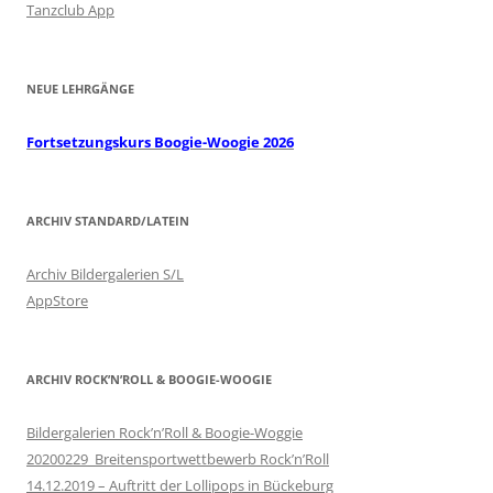
Tanzclub App
NEUE LEHRGÄNGE
Fortsetzungskurs Boogie-Woogie 2026
ARCHIV STANDARD/LATEIN
Archiv Bildergalerien S/L
AppStore
ARCHIV ROCK’N’ROLL & BOOGIE-WOOGIE
Bildergalerien Rock’n’Roll & Boogie-Woggie
20200229_Breitensportwettbewerb Rock’n’Roll
14.12.2019 – Auftritt der Lollipops in Bückeburg