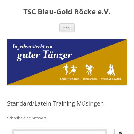
Zum
Inhalt
TSC Blau-Gold Röcke e.V.
springen
Menü
Standard/Latein Training Müsingen
Schreibe eine Antwort