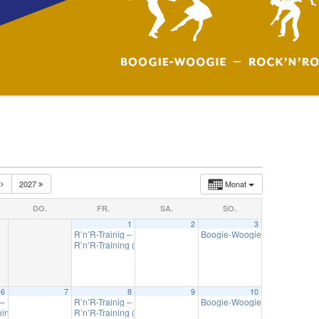
I
2027
Monat
DO.
FR.
SA.
SO.
1
2
3
R’n’R-Trainig – Lollipop Kids
Boogie-Woogie – Training in
18:00
R’n’R-Training (gemischte Paare + Fortgeschrittene)
20:00
6
7
8
9
10
re + Fortgeschrittene)
 – Lollipop Kids
R’n’R-Trainig – Lollipop Kids
Boogie-Woogie – Training in
18:00
20:00
18:00
ein Training Müsingen
R’n’R-Training (gemischte Paare + Fortgeschrittene)
18:30
20:00