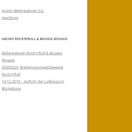
Archiv Bildergalerien S/L
AppStore
 Ahnsen
18:30
ARCHIV ROCK’N’ROLL & BOOGIE-WOOGIE
 Ahnsen
18:30
Bildergalerien Rock’n’Roll & Boogie-
Woggie
20200229_Breitensportwettbewerb
Rock’n’Roll
 Ahnsen
18:30
14.12.2019 – Auftritt der Lollipops in
Bückeburg