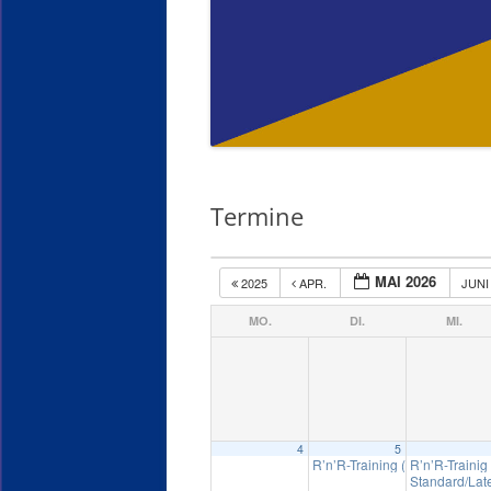
Termine
MAI 2026
2025
APR.
JUN
MO.
DI.
MI.
4
5
R’n’R-Training (gemischte Paa
R’n’R-Trainig
Standard/Lat