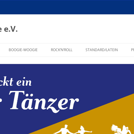
 e.V.
BOOGIE-WOOGIE
ROCK’N’ROLL
STANDARD/LATEIN
P
BOOGIE-WOOGIE
TRAINING ROCK’N’ROLL
TRAINING STANDARD/LATEIN
TRAININGSZEITEN
SHOWPROGRAMM